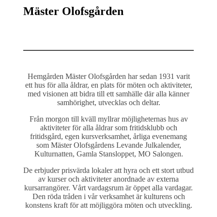
Mäster Olofsgården
Hemgården Mäster Olofsgården har sedan 1931 varit
ett hus för alla åldrar, en plats för möten och aktiviteter,
med visionen att bidra till ett samhälle där alla känner
samhörighet, utvecklas och deltar.
Från morgon till kväll myllrar möjligheternas hus av
aktiviteter för alla åldrar som fritidsklubb och
fritidsgård, egen kursverksamhet, årliga evenemang
som Mäster Olofsgårdens Levande Julkalender,
Kulturnatten, Gamla Stansloppet, MO Salongen.
De erbjuder prisvärda lokaler att hyra och ett stort utbud
av kurser och aktiviteter anordnade av externa
kursarrangörer. Vårt vardagsrum är öppet alla vardagar.
Den röda tråden i vår verksamhet är kulturens och
konstens kraft för att möjliggöra möten och utveckling.