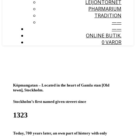
LEIJONTORNET
PHARMARIUM
TRADITION
——
——
ONLINE BUTIK.
0 VAROR
Köpmangatan
– Located in the heart of Gamla stan [Old
town], Stockholm.
Stockholm’s first named given streeet since
1323
Today,
700 years later
, an own part of history with only