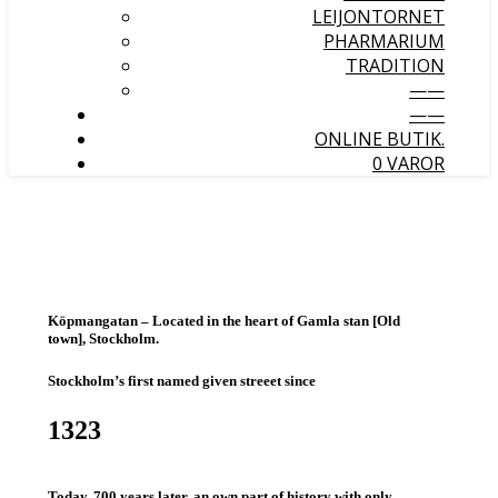
LEIJONTORNET
PHARMARIUM
TRADITION
——
——
ONLINE BUTIK.
0 VAROR
Köpmangatan
– Located in the heart of Gamla stan [Old
town], Stockholm.
Stockholm’s first named given streeet since
1323
Today,
700 years later
, an own part of history with only