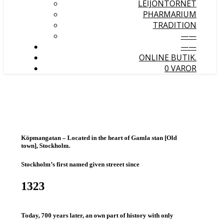
LEIJONTORNET
PHARMARIUM
TRADITION
——
——
ONLINE BUTIK.
0 VAROR
Köpmangatan
– Located in the heart of Gamla stan [Old
town], Stockholm.
Stockholm’s first named given streeet since
1323
Today,
700 years later
, an own part of history with only